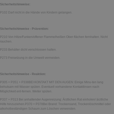
Sicherheitshinweise:
P102 Darf nicht in die Hände von Kindern gelangen.
Sicherheitshinweise - Prävention:
P210 Von Hitze/Funken/offener Flamme/heißen Ober-flächen fernhalten. Nicht
rauchen.
P233 Behälter dicht verschlossen halten.
P273 Freisetzung in die Umwelt vermeiden.
Sicherheitshinweise - Reaktion:
P305 + P351 + P338BEI KONTAKT MIT DEN AUGEN: Einige Minu-ten lang
behutsam mit Wasser spülen. Eventuell vorhandene Kontaktlinsen nach
Möglichkeit ent-fernen. Weiter spülen.
P337 + P313 Bei anhaltender Augenreizung: Ärztlichen Rat einholen/ ärztliche
Hilfe hinzuziehen.P370 + P378Bei Brand: Trockensand, Trockenlöschmittel oder
alkoholbeständigen Schaum zum Löschen verwenden.