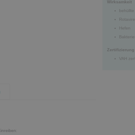
Wirksamkeit
behüllte
Rotavir
Hefen
Bakteri
Zertifizierung
VAH zerti
g
inreiben: