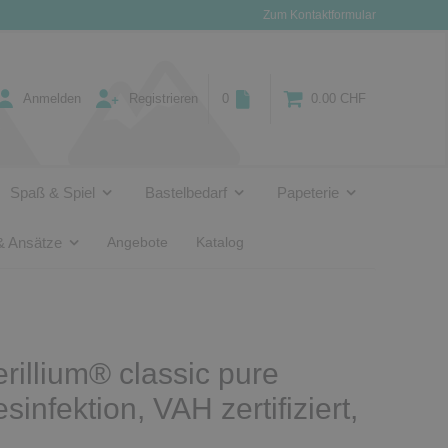
Zum Kontaktformular
Anmelden
Registrieren
0
0.00 CHF
Spaß & Spiel
Bastelbedarf
Papeterie
& Ansätze
Angebote
Katalog
rillium® classic pure
infektion, VAH zertifiziert,