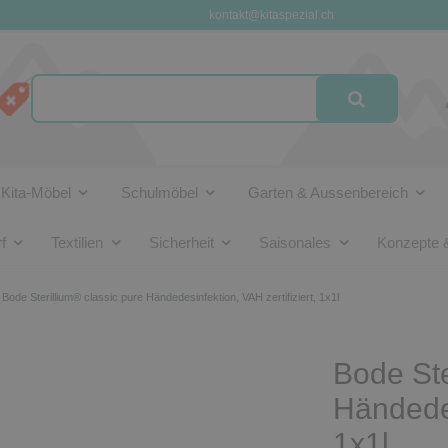
kontakt@kitaspezial.ch
Kita-Möbel
Schulmöbel
Garten & Aussenbereich
f
Textilien
Sicherheit
Saisonales
Konzepte 
Bode Sterillium® classic pure Händedesinfektion, VAH zertifiziert, 1x1l
Bode Ste
Händedes
1x1l