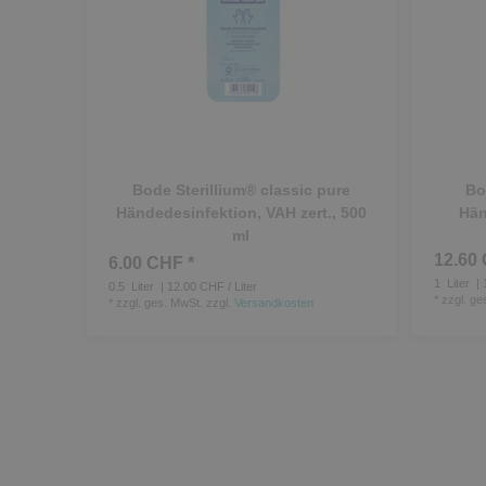
Bode Sterillium® classic pure
Bo
Händedesinfektion, VAH zert., 500
Hän
ml
12.60 
6.00 CHF *
1
Liter
| 
0.5
Liter
| 12.00 CHF / Liter
*
zzgl. ge
*
zzgl. ges. MwSt.
zzgl.
Versandkosten