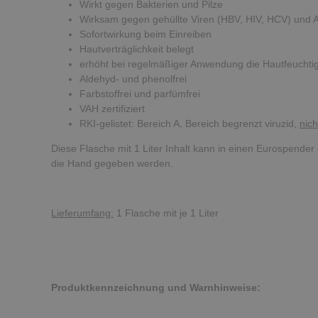
Wirkt gegen Bakterien und Pilze
Wirksam gegen gehüllte Viren (HBV, HIV, HCV) und 
Sofortwirkung beim Einreiben
Hautverträglichkeit belegt
erhöht bei regelmäßiger Anwendung die Hautfeuchtig
Aldehyd- und phenolfrei
Farbstoffrei und parfümfrei
VAH zertifiziert
RKI-gelistet: Bereich A, Bereich begrenzt viruzid,
nich
Diese Flasche mit 1 Liter Inhalt kann in einen Eurospender 
die Hand gegeben werden.
Lieferumfang:
1 Flasche mit je 1 Liter
Produktkennzeichnung und Warnhinweise: