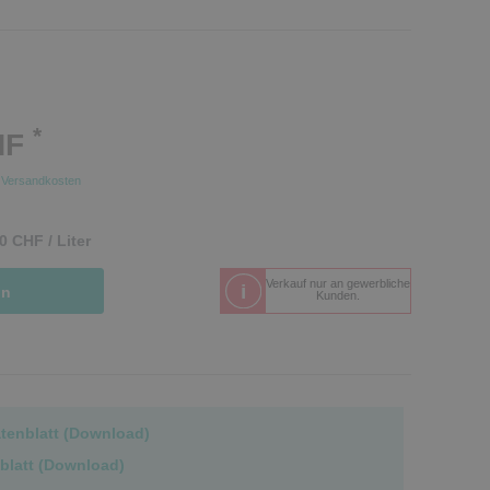
*
HF
.
Versandkosten
0 CHF / Liter
Verkauf nur an gewerbliche
in
Kunden.
atenblatt (Download)
blatt (Download)