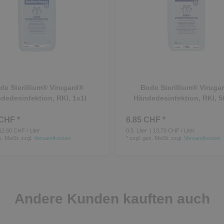
de Sterillium® Virugard®
Bode Sterillium® Viruga
dedesinfektion, RKI, 1x1l
Händedesinfektion, RKI, 5
CHF *
6.85 CHF *
12.60 CHF / Liter
0.5
Liter
| 13.70 CHF / Liter
s. MwSt.
zzgl.
Versandkosten
*
zzgl. ges. MwSt.
zzgl.
Versandkosten
Andere Kunden kauften auch