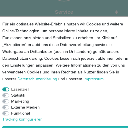
Service
Für ein optimales Website-Erlebnis nutzen wir Cookies und weitere
Unternehmen
Online-Technologien, um personalisierte Inhalte zu zeigen,
Funktionen anzubieten und Statistiken zu erheben. Ihr Klick auf
Kontakt
„Akzeptieren“ erlaubt uns diese Datenverarbeitung sowie die
AGB
Weitergabe an Drittanbieter (auch in Drittländern) gemäß unserer
Datenschutz
Datenschutzerklärung. Cookies lassen sich jederzeit ablehnen oder i
Impressum
den Einstellungen anpassen. Weitere Informationen zu den von uns
verwendeten Cookies und Ihren Rechten als Nutzer finden Sie in
unserer
Daten­schutz­erklärung
und unserem
Impressum
.
Mein Konto
Essenziell
Statistik
© Copyright 2026 Lieblingsshop GmbH | Alle Rechte vorbehalten.
Marketing
Externe Medien
Funktional
Tracking konfigurieren