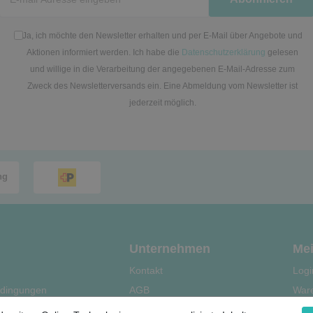
Honig
Ja, ich möchte den Newsletter erhalten und per E-Mail über Angebote und
Aktionen informiert werden. Ich habe die
Datenschutzerklärung
gelesen
und willige in die Verarbeitung der angegebenen E-Mail-Adresse zum
Zweck des Newsletterversands ein. Eine Abmeldung vom Newsletter ist
jederzeit möglich.
Unternehmen
Mei
Kontakt
Logi
dingungen
AGB
War
Datenschutz
Kas