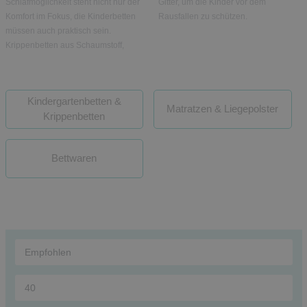
Schlafmöglichkeit steht nicht nur der
Gitter, um die Kinder vor dem
Komfort im Fokus, die Kinderbetten
Rausfallen zu schützen.
müssen auch praktisch sein.
Krippenbetten aus Schaumstoff,
Kindergartenbetten &
Matratzen & Liegepolster
Krippenbetten
Bettwaren