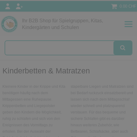
0.00 CHF
Ihr B2B Shop für Spielgruppen, Kitas,
Kindergärten und Schulen
Kinderbetten & Matratzen
Kleinere Kinder in der Krippe und Kita
stapelbare Liegen und Matratzen sind
benötigen häufig nach dem
bei Bedarf ruckzuck einsatzbereit und
Mittagessen eine Ruhepause.
lassen sich nach dem Mittagsschlaf
Krippenbetten und Liegepolster
wieder schnell und platzsparend
geben den Kindern die Möglichkeit,
verstauen. Für das bequeme und
ruhig zu schlafen und sich von den
sichere Schlafen gibt es darüber
Ereignissen des Vormittags zu
hinaus weiteres Zubehör, wie
erholen. Bei der Auswahl der
Bettwaren, Schlafsäcke, aber auch