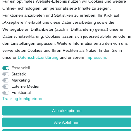
Für ein optimales Website-Erlebnis nutzen wir Cookies und weitere
Online-Technologien, um personalisierte Inhalte zu zeigen,
Funktionen anzubieten und Statistiken zu erheben. Ihr Klick auf
„Akzeptieren“ erlaubt uns diese Datenverarbeitung sowie die
Service
Weitergabe an Drittanbieter (auch in Drittländern) gemäß unserer
Datenschutzerklärung. Cookies lassen sich jederzeit ablehnen oder i
Unternehmen
den Einstellungen anpassen. Weitere Informationen zu den von uns
verwendeten Cookies und Ihren Rechten als Nutzer finden Sie in
Kontakt
unserer
Daten­schutz­erklärung
und unserem
Impressum
.
AGB
Essenziell
Datenschutz
Statistik
Marketing
Impressum
Externe Medien
Funktional
Mein Konto
Tracking konfigurieren
Alle akzeptieren
© Copyright 2026 Lieblingsshop GmbH | Alle Rechte vorbehalten.
Alle Ablehnen