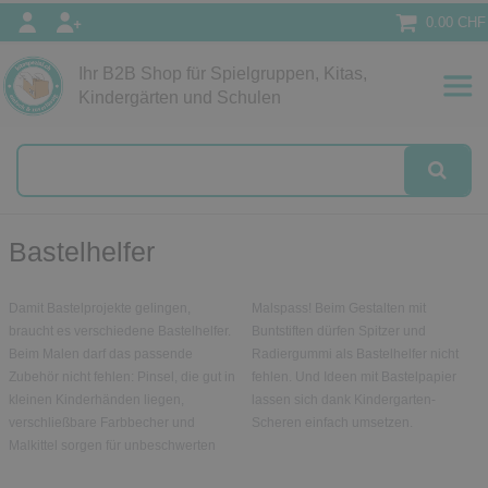
0.00 CHF
Ihr B2B Shop für Spielgruppen, Kitas,
Kindergärten und Schulen
Bastelhelfer
Damit Bastelprojekte gelingen,
Malspass! Beim Gestalten mit
braucht es verschiedene Bastelhelfer.
Buntstiften dürfen Spitzer und
Beim Malen darf das passende
Radiergummi als Bastelhelfer nicht
Zubehör nicht fehlen: Pinsel, die gut in
fehlen. Und Ideen mit Bastelpapier
kleinen Kinderhänden liegen,
lassen sich dank Kindergarten-
verschließbare Farbbecher und
Scheren einfach umsetzen.
Malkittel sorgen für unbeschwerten