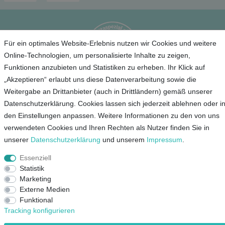
Für ein optimales Website-Erlebnis nutzen wir Cookies und weitere
Online-Technologien, um personalisierte Inhalte zu zeigen,
Funktionen anzubieten und Statistiken zu erheben. Ihr Klick auf
„Akzeptieren“ erlaubt uns diese Datenverarbeitung sowie die
Weitergabe an Drittanbieter (auch in Drittländern) gemäß unserer
Service
Datenschutzerklärung. Cookies lassen sich jederzeit ablehnen oder i
den Einstellungen anpassen. Weitere Informationen zu den von uns
Unternehmen
verwendeten Cookies und Ihren Rechten als Nutzer finden Sie in
unserer
Daten­schutz­erklärung
und unserem
Impressum
.
Kontakt
Essenziell
AGB
Statistik
Datenschutz
Marketing
Impressum
Externe Medien
Funktional
Tracking konfigurieren
Mein Konto