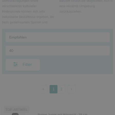
Beeinträchtigungen sowie
darüber hinaus die Möglichkeit, sich in
verschiedener kultureller
eine reizarme Umgebung
Hintergründe können sich sehr
zurückzuziehen.
individuelle Bedürfnisse ergeben, die
beim gemeinsamen Spielen und
Filter
1
2
TOP-ARTIKEL
Puppe Junge mit Hörgerät - 38 cm