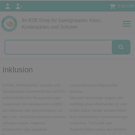
0.00 CHF
Ihr B2B Shop für Spielgruppen, Kitas,
Papeterie
Kindergärten und Schulen
alog
Inklusion
In Kitas, Kindergärten, Schulen und
Lernen berücksichtigt werden
Spielgruppen kommen Kinder mit sehr
müssen.
unterschiedlichen Voraussetzungen
Inklusive Spielzeuge zeigen, wie
zusammen, die gemäss dem Leitbild
vielfältig unser Miteinander ist, und
der Inklusion alle gleichermassen an
helfen dabei, Kinder entsprechend
den Lern- und Entwicklungsprozessen
ihrer individuellen Voraussetzungen
teilhaben sollen. Aufgrund
zu fördern. Tischzelte und
körperlicher oder kognitiver
Kuschelhöhlen bieten den Kindern