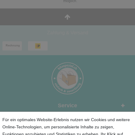
möglich.
Zahlung & Versand
Service
Unternehmen
Für ein optimales Website-Erlebnis nutzen wir Cookies und weitere
Online-Technologien, um personalisierte Inhalte zu zeigen,
Funktionen anzubieten und Statistiken zu erheben. Ihr Klick auf