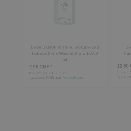
Bode Baktolin® Pure, parfüm- und
Bo
farbstofffreie Waschlotion, 1x500
Hän
ml
12.60 
2.90 CHF *
1
Liter
| 
0.5
Liter
| 5.80 CHF / Liter
*
zzgl. ge
*
zzgl. ges. MwSt.
zzgl.
Versandkosten