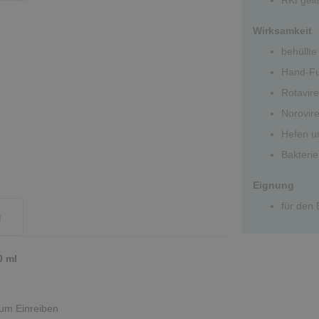
Wirksamkeit
behüllte
Hand-Fu
Rotavir
Norovir
Hefen u
Bakteri
Eignung
für den
g
0 ml
zum Einreiben