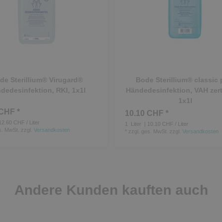
de Sterillium® Virugard®
Bode Sterillium® classic 
dedesinfektion, RKI, 1x1l
Händedesinfektion, VAH zertif
1x1l
CHF *
10.10 CHF *
12.60 CHF / Liter
1
Liter
| 10.10 CHF / Liter
s. MwSt.
zzgl.
Versandkosten
*
zzgl. ges. MwSt.
zzgl.
Versandkosten
Andere Kunden kauften auch