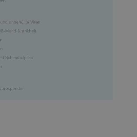
 und unbehüllte Viren
ß-Mund-Krankheit
en
en
nd Schimmelpilze
en
 Eurospender