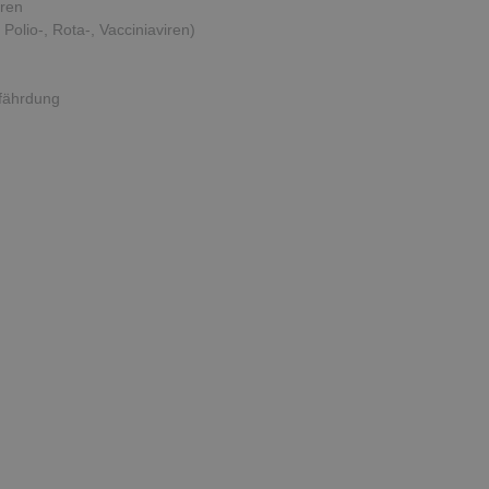
iren
Polio-, Rota-, Vacciniaviren)
efährdung