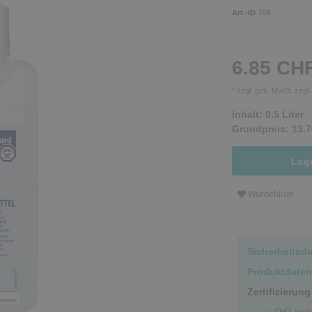
Art.-ID
768
6.85 CH
* zzgl. ges. MwSt. zzgl
Inhalt:
0.5
Liter
Grundpreis:
13.7
Log
Wunschliste
Sicherheitsd
Produktdaten
Zertifizierung
RKI geli