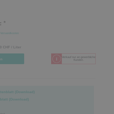
*
F
.
Versandkosten
0 CHF / Liter
Verkauf nur an gewerbliche
in
Kunden.
atenblatt (Download)
blatt (Download)
stet