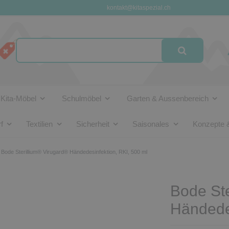
kontakt@kitaspezial.ch
Kita-Möbel
Schulmöbel
Garten & Aussenbereich
f
Textilien
Sicherheit
Saisonales
Konzepte 
Bode Sterillium® Virugard® Händedesinfektion, RKI, 500 ml
Bode Ste
Händedes