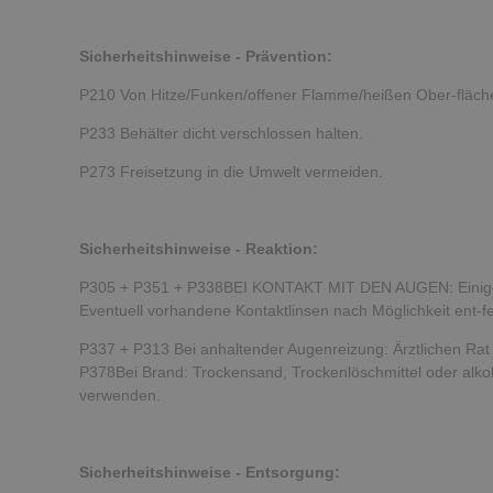
Sicherheitshinweise - Prävention:
P210 Von Hitze/Funken/offener Flamme/heißen Ober-flächen
P233 Behälter dicht verschlossen halten.
P273 Freisetzung in die Umwelt vermeiden.
Sicherheitshinweise - Reaktion:
P305 + P351 + P338BEI KONTAKT MIT DEN AUGEN: Einige 
Eventuell vorhandene Kontaktlinsen nach Möglichkeit ent-f
P337 + P313 Bei anhaltender Augenreizung: Ärztlichen Rat e
P378Bei Brand: Trockensand, Trockenlöschmittel oder al
verwenden.
Sicherheitshinweise - Entsorgung: