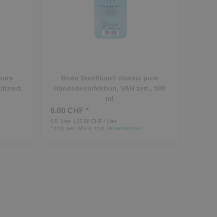
pure
Bode Sterillium® classic pure
iziert,
Händedesinfektion, VAH zert., 500
ml
6.00 CHF *
0.5
Liter
| 12.00 CHF / Liter
*
zzgl. ges. MwSt.
zzgl.
Versandkosten