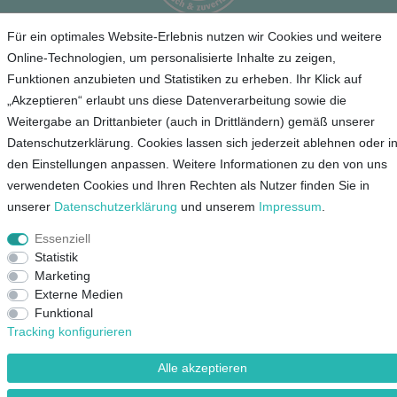
Für ein optimales Website-Erlebnis nutzen wir Cookies und weitere
Service
Online-Technologien, um personalisierte Inhalte zu zeigen,
Funktionen anzubieten und Statistiken zu erheben. Ihr Klick auf
Unternehmen
„Akzeptieren“ erlaubt uns diese Datenverarbeitung sowie die
Weitergabe an Drittanbieter (auch in Drittländern) gemäß unserer
Kontakt
Datenschutzerklärung. Cookies lassen sich jederzeit ablehnen oder i
AGB
den Einstellungen anpassen. Weitere Informationen zu den von uns
verwendeten Cookies und Ihren Rechten als Nutzer finden Sie in
Datenschutz
unserer
Daten­schutz­erklärung
und unserem
Impressum
.
Impressum
Essenziell
Mein Konto
Statistik
Marketing
Externe Medien
Funktional
© Copyright 2026 Lieblingsshop GmbH | Alle Rechte vorbehalten.
Tracking konfigurieren
Alle akzeptieren