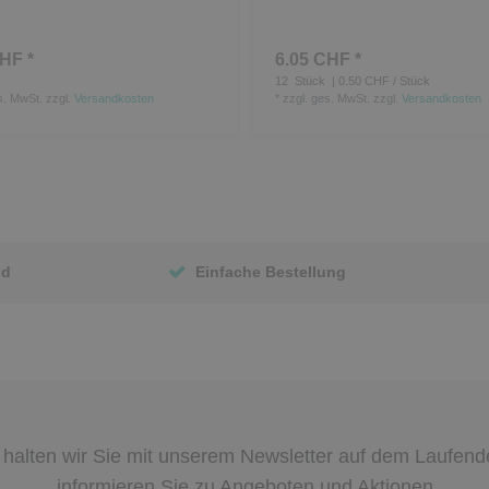
HF *
6.05 CHF *
12
Stück
| 0.50 CHF / Stück
s. MwSt.
zzgl.
Versandkosten
*
zzgl. ges. MwSt.
zzgl.
Versandkosten
nd
Einfache Bestellung
halten wir Sie mit unserem Newsletter auf dem Laufen
informieren Sie zu Angeboten und Aktionen