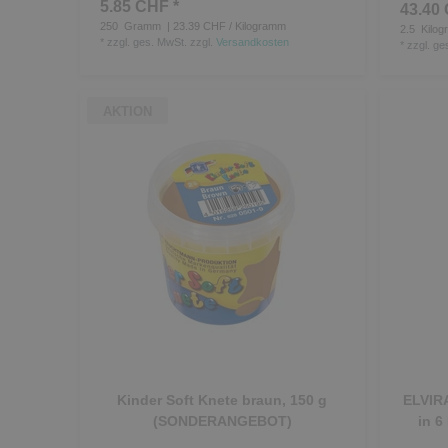
5.85 CHF *
43.40 
250
Gramm
| 23.39 CHF / Kilogramm
2.5
Kilog
*
zzgl. ges. MwSt.
zzgl.
Versandkosten
*
zzgl. ge
AKTION
Kinder Soft Knete braun, 150 g
ELVIRA
(SONDERANGEBOT)
in 6