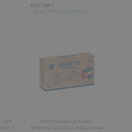
6.55 CHF *
*
zzgl. ges. MwSt.
zzgl.
Versandkosten
 nicht
GIOTTO Patplume Kinder-
tiert, 1
Softknete, 12 x 150 g, farbig sortiert