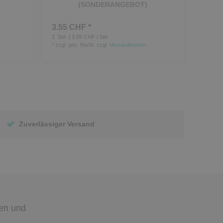
(SONDERANGEBOT)
3.55 CHF *
1
Set
| 3.55 CHF / Set
*
zzgl. ges. MwSt.
zzgl.
Versandkosten
Zuverlässiger Versand
den
und