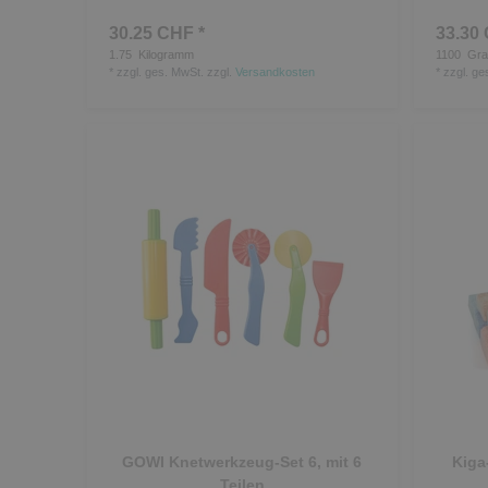
30.25 CHF *
33.30 
1.75
Kilogramm
1100
Gr
*
zzgl. ges. MwSt.
zzgl.
Versandkosten
*
zzgl. ge
GOWI Knetwerkzeug-Set 6, mit 6
Kiga
Teilen