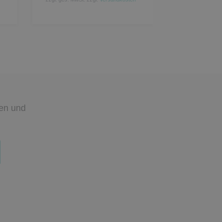
den
und