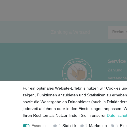
Zahlung & Versand
Service
Zahlung
Versandbe
Hilfe
Für ein optimales Website-Erlebnis nutzen wir Cookies und
Ihre Vortei
zeigen, Funktionen anzubieten und Statistiken zu erheben.
sowie die Weitergabe an Drittanbieter (auch in Drittländ
jederzeit ablehnen oder in den Einstellungen anpassen. 
Ihren Rechten als Nutzer finden Sie in unserer
Daten­schut
Essenziell
Statistik
Marketing
Ext