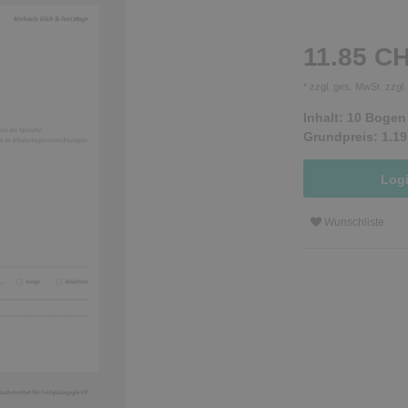
11.85 C
* zzgl. ges. MwSt. zzgl
Inhalt:
10
Bogen
Grundpreis:
1.1
Log
Wunschliste