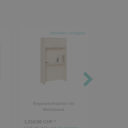
Varianten verfügbar
Regalarbeitsplatz mit
Regal, Höhe 
Mittelwand
1,010.00 CHF *
560.00 CHF
*
zzgl. ges. MwSt.
zzgl.
Versandkosten
*
zzgl. ges. MwSt.