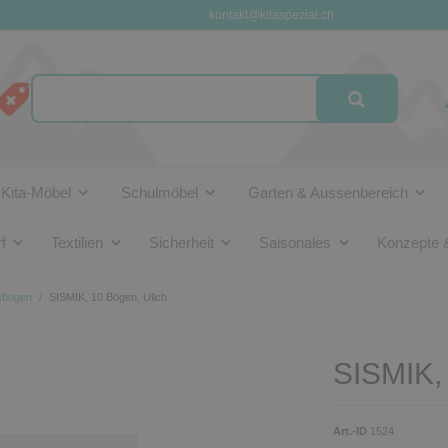
kontakt@kitaspezial.ch
Kita-Möbel
Schulmöbel
Garten & Aussenbereich
f
Textilien
Sicherheit
Saisonales
Konzepte 
sbogen
SISMIK, 10 Bögen, Ulich
SISMIK, 
Art.-ID
1524