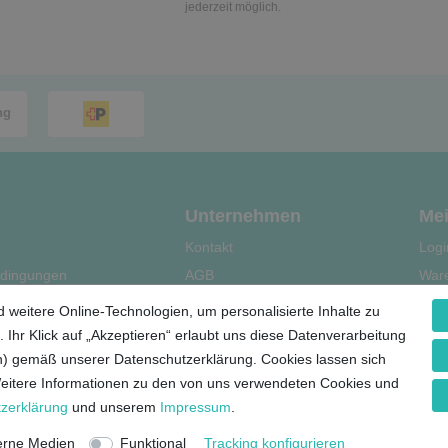
jederzeit möglich.
Unternehmen
Mei
Kontakt
Logi
dingungen
AGB
War
Datenschutz
Kas
 weitere Online-Technologien, um personalisierte Inhalte zu
le
Impressum
Regi
 Ihr Klick auf „Akzeptieren“ erlaubt uns diese Datenverarbeitung
ern) gemäß unserer Datenschutzerklärung. Cookies lassen sich
Weitere Informationen zu den von uns verwendeten Cookies und
z­erklärung
und unserem
Impressum
.
© Copyright 2026 Lieblingsshop GmbH | Alle Rechte vorbehalten.
erne Medien
Funktional
Tracking konfigurieren