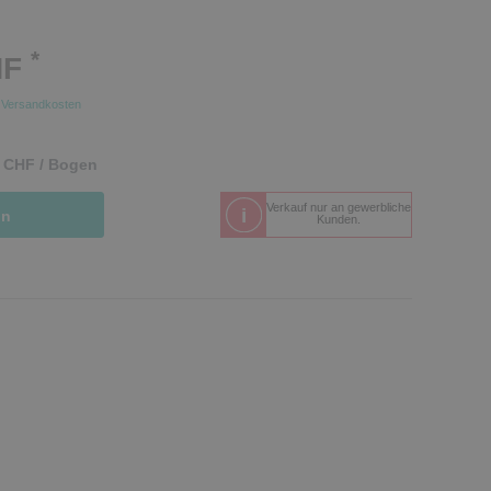
*
HF
.
Versandkosten
9 CHF / Bogen
Verkauf nur an gewerbliche
in
Kunden.