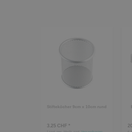
Stifteköcher 9cm x 10cm rund
3.25 CHF *
2
*
zzgl. ges. MwSt.
zzgl.
Versandkosten
6