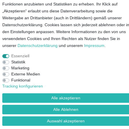
Funktionen anzubieten und Statistiken zu erheben. Ihr Klick auf
Service
„Akzeptieren“ erlaubt uns diese Datenverarbeitung sowie die
Weitergabe an Drittanbieter (auch in Drittländern) gemäß unserer
Unternehmen
Datenschutzerklärung. Cookies lassen sich jederzeit ablehnen oder i
den Einstellungen anpassen. Weitere Informationen zu den von uns
Kontakt
verwendeten Cookies und Ihren Rechten als Nutzer finden Sie in
AGB
unserer
Daten­schutz­erklärung
und unserem
Impressum
.
Datenschutz
Essenziell
Impressum
Statistik
Marketing
Externe Medien
Mein Konto
Funktional
Tracking konfigurieren
© Copyright 2026 Lieblingsshop GmbH | Alle Rechte vorbehalten.
Alle akzeptieren
Alle Ablehnen
Auswahl akzeptieren