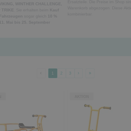
Ersatzteile. Die Preise im Shop s
 VIKING, WINTHER CHALLENGE,
Warenkorb abgezogen. Diese Aktio
P TRIKE
. Sie erhalten beim
Kauf
kombinierbar.
 Fahrzeugen
sogar gleich
10 %
11. Mai bis 25. September
1
2
3
N
AKTION