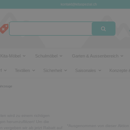
kontakt@kitaspezial.ch
Kita-Möbel
Schulmöbel
Garten & Aussenbereich
f
Textilien
Sicherheit
Saisonales
Konzepte 
fahrzeuge
n wird zu einem richtigen
en herumzuflitzen! Um die
*Ausgenommen von dieser Aktion s
 vergeben wir ab jetzt Rabatt auf