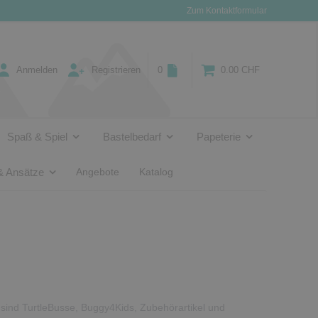
Zum Kontaktformular
Anmelden
Registrieren
0
0.00 CHF
Spaß & Spiel
Bastelbedarf
Papeterie
& Ansätze
Angebote
Katalog
ind TurtleBusse, Buggy4Kids, Zubehörartikel und