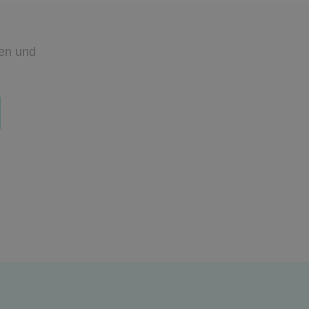
den
und