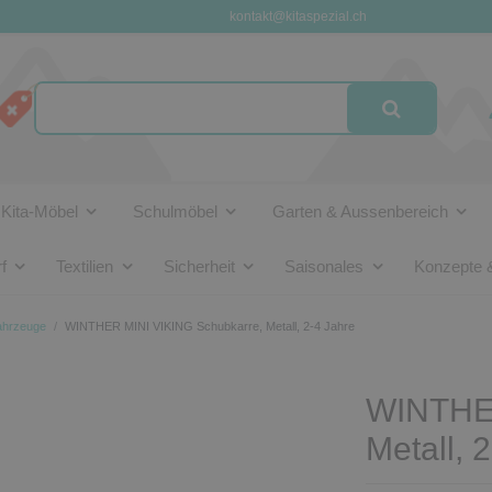
kontakt@kitaspezial.ch
Kita-Möbel
Schulmöbel
Garten & Aussenbereich
f
Textilien
Sicherheit
Saisonales
Konzepte 
fahrzeuge
WINTHER MINI VIKING Schubkarre, Metall, 2-4 Jahre
WINTHER
Metall, 