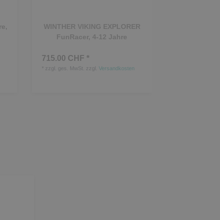
e,
WINTHER VIKING EXPLORER
WINTHER V
FunRacer, 4-12 Jahre
OFF-ROAD E
715.00 CHF *
405.00 CHF
*
zzgl. ges. MwSt.
zzgl.
Versandkosten
*
zzgl. ges. MwSt.