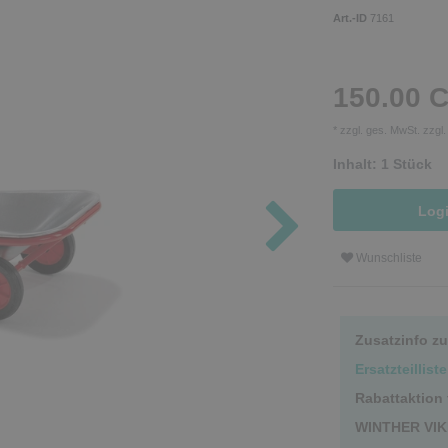
Art.-ID
7161
150.00 
* zzgl. ges. MwSt. zzgl
Inhalt:
1
Stück
Log
Wunschliste
Zusatzinfo z
Ersatzteillis
Rabattaktion
WINTHER VIK