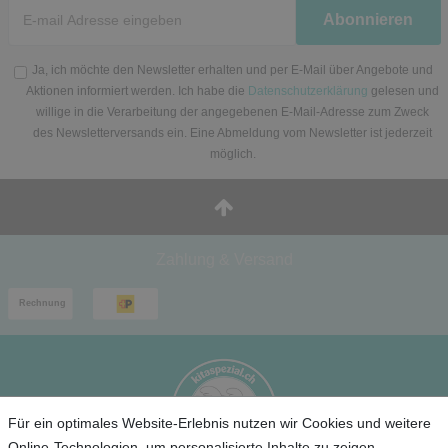
Newsletter
Abonnieren
Honig
Ja, ich möchte den Newsletter erhalten und per E-Mail über Angebote und
Aktionen informiert werden. Ich habe die
Datenschutzerklärung
gelesen und
willige in die Verarbeitung der angegebenen E-Mail-Adresse zum Zweck
des Newsletterversands ein. Eine Abmeldung vom Newsletter ist jederzeit
möglich.
Zahlung & Versand
Für ein optimales Website-Erlebnis nutzen wir Cookies und weitere
Online-Technologien, um personalisierte Inhalte zu zeigen,