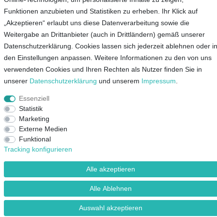
Funktionen anzubieten und Statistiken zu erheben. Ihr Klick auf
„Akzeptieren“ erlaubt uns diese Datenverarbeitung sowie die
Service
Weitergabe an Drittanbieter (auch in Drittländern) gemäß unserer
Datenschutzerklärung. Cookies lassen sich jederzeit ablehnen oder i
Unternehmen
den Einstellungen anpassen. Weitere Informationen zu den von uns
verwendeten Cookies und Ihren Rechten als Nutzer finden Sie in
Kontakt
unserer
Daten­schutz­erklärung
und unserem
Impressum
.
AGB
Essenziell
Datenschutz
Statistik
Impressum
Marketing
Externe Medien
Funktional
Mein Konto
Tracking konfigurieren
Alle akzeptieren
© Copyright 2026 Lieblingsshop GmbH | Alle Rechte vorbehalten.
Alle Ablehnen
Auswahl akzeptieren