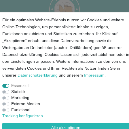
Für ein optimales Website-Erlebnis nutzen wir Cookies und weitere
Online-Technologien, um personalisierte Inhalte zu zeigen,
Funktionen anzubieten und Statistiken zu erheben. Ihr Klick auf
Service
„Akzeptieren“ erlaubt uns diese Datenverarbeitung sowie die
Weitergabe an Drittanbieter (auch in Drittländern) gemäß unserer
Unternehmen
Datenschutzerklärung. Cookies lassen sich jederzeit ablehnen oder i
den Einstellungen anpassen. Weitere Informationen zu den von uns
Kontakt
verwendeten Cookies und Ihren Rechten als Nutzer finden Sie in
AGB
unserer
Daten­schutz­erklärung
und unserem
Impressum
.
Datenschutz
Essenziell
Impressum
Statistik
Marketing
Mein Konto
Externe Medien
Funktional
Tracking konfigurieren
© Copyright 2026 Lieblingsshop GmbH | Alle Rechte vorbehalten.
Alle akzeptieren