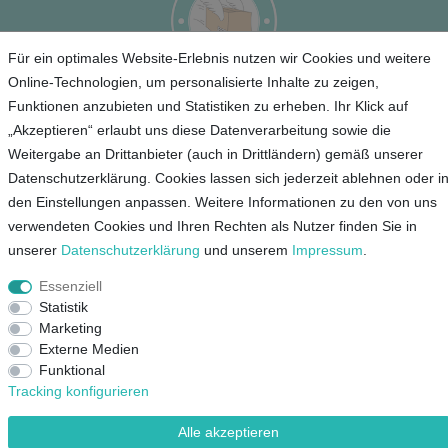
Für ein optimales Website-Erlebnis nutzen wir Cookies und weitere
Online-Technologien, um personalisierte Inhalte zu zeigen,
Funktionen anzubieten und Statistiken zu erheben. Ihr Klick auf
Service
„Akzeptieren“ erlaubt uns diese Datenverarbeitung sowie die
Weitergabe an Drittanbieter (auch in Drittländern) gemäß unserer
Unternehmen
Datenschutzerklärung. Cookies lassen sich jederzeit ablehnen oder i
den Einstellungen anpassen. Weitere Informationen zu den von uns
Kontakt
verwendeten Cookies und Ihren Rechten als Nutzer finden Sie in
AGB
unserer
Daten­schutz­erklärung
und unserem
Impressum
.
Datenschutz
Essenziell
Impressum
Statistik
Marketing
Mein Konto
Externe Medien
Funktional
Tracking konfigurieren
© Copyright 2026 Lieblingsshop GmbH | Alle Rechte vorbehalten.
Alle akzeptieren