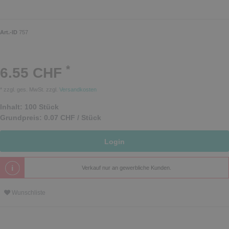
Art.-ID
757
*
6.55 CHF
* zzgl. ges. MwSt. zzgl.
Versandkosten
Inhalt:
100
Stück
Grundpreis:
0.07 CHF / Stück
Login
Verkauf nur an gewerbliche Kunden.
Wunschliste