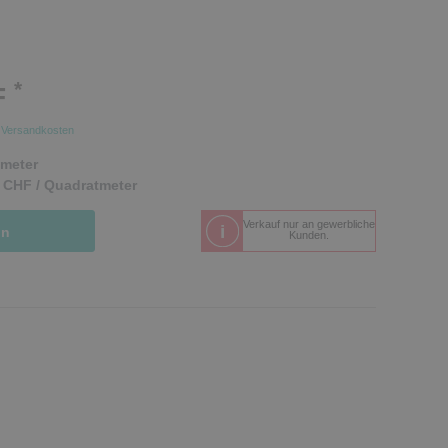
*
F
.
Versandkosten
meter
 CHF / Quadratmeter
Verkauf nur an gewerbliche
in
Kunden.