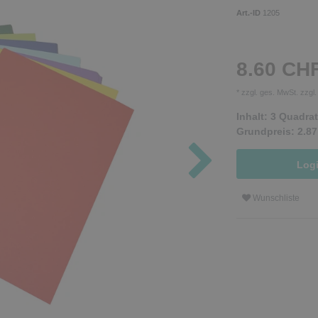
Art.-ID
1205
8.60 CH
* zzgl. ges. MwSt. zzgl
Inhalt:
3
Quadrat
Grundpreis:
2.87
Log
Wunschliste