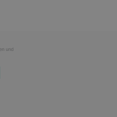
den
und