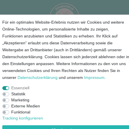
Für ein optimales Website-Erlebnis nutzen wir Cookies und weitere
Online-Technologien, um personalisierte Inhalte zu zeigen,
Funktionen anzubieten und Statistiken zu erheben. Ihr Klick auf
„Akzeptieren“ erlaubt uns diese Datenverarbeitung sowie die
Service
Weitergabe an Drittanbieter (auch in Drittländern) gemäß unserer
Datenschutzerklärung. Cookies lassen sich jederzeit ablehnen oder i
Unternehmen
den Einstellungen anpassen. Weitere Informationen zu den von uns
verwendeten Cookies und Ihren Rechten als Nutzer finden Sie in
Kontakt
unserer
Daten­schutz­erklärung
und unserem
Impressum
.
AGB
Essenziell
Datenschutz
Statistik
Impressum
Marketing
Externe Medien
Mein Konto
Funktional
Tracking konfigurieren