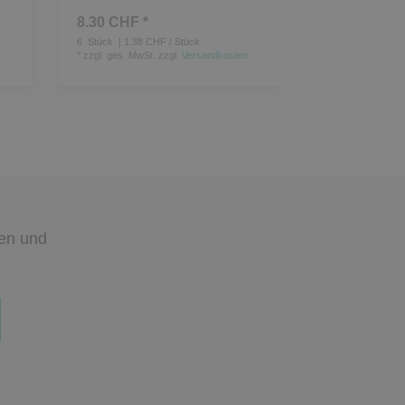
8.30 CHF *
24.20 CHF *
6
Stück
| 1.38 CHF / Stück
4
Stück
*
zzgl. ges. MwSt.
zzgl.
Versandkosten
*
zzgl. ges. MwSt.
den
und