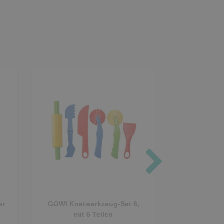
er
GOWI Knetwerkzeug-Set 6,
Musterstemp
mit 6 Teilen