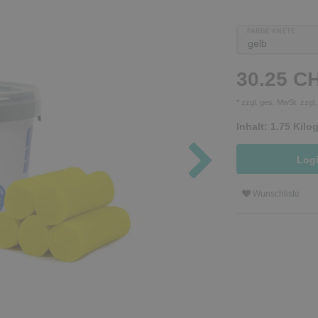
FARBE KNETE
30.25 C
* zzgl. ges. MwSt. zzgl
Inhalt:
1.75
Kilo
Log
Wunschliste