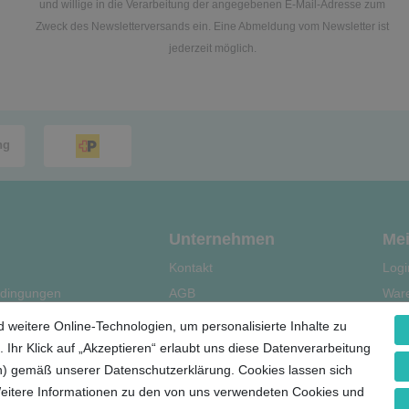
und willige in die Verarbeitung der angegebenen E-Mail-Adresse zum
Zweck des Newsletterversands ein. Eine Abmeldung vom Newsletter ist
jederzeit möglich.
Unternehmen
Mei
Kontakt
Logi
dingungen
AGB
War
Datenschutz
Kas
 weitere Online-Technologien, um personalisierte Inhalte zu
le
Impressum
Regi
 Ihr Klick auf „Akzeptieren“ erlaubt uns diese Datenverarbeitung
ern) gemäß unserer Datenschutzerklärung. Cookies lassen sich
Weitere Informationen zu den von uns verwendeten Cookies und