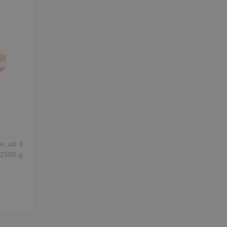
, ab 3
 2500 g
m