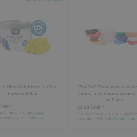
L Ultra Soft Knete, 1100 g,
ELVIRAS Bienenwachs-Knete
Farbe wählbar
Jahre, in 10 Farben sortiert,
im Eimer
CHF *
43.40 CHF *
amm
| 30.27 CHF / Kilogramm
2.5
Kilogramm
| 17.36 CHF / Kilogram
s. MwSt.
zzgl.
Versandkosten
*
zzgl. ges. MwSt.
zzgl.
Versandkosten