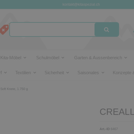
kontakt@kitaspezial.ch
Kita-Möbel
Schulmöbel
Garten & Aussenbereich
f
Textilien
Sicherheit
Saisonales
Konzepte 
oft Knete, 1.750 g
CREALL 
Art.-ID
6467