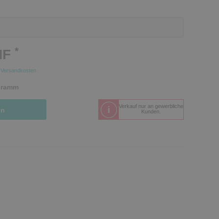
*
HF
.
Versandkosten
gramm
Verkauf nur an gewerbliche
in
Kunden.