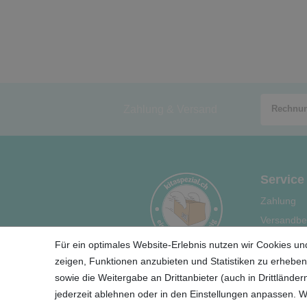
Zahlung & Versand
Service
Zahlung
Versandbe
Hilfe
Für ein optimales Website-Erlebnis nutzen wir Cookies und
Ihre Vortei
zeigen, Funktionen anzubieten und Statistiken zu erheben.
sowie die Weitergabe an Drittanbieter (auch in Drittländ
jederzeit ablehnen oder in den Einstellungen anpassen. 