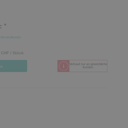
*
F
.
Versandkosten
 CHF / Stück
Verkauf nur an gewerbliche
in
Kunden.