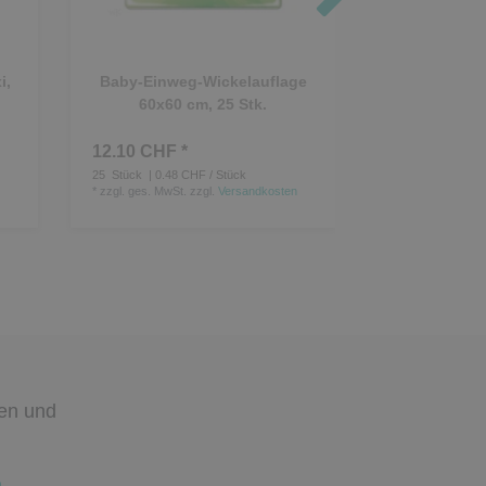
i,
Baby-Einweg-Wickelauflage
DR. S
60x60 cm, 25 Stk.
Feuchttüche
Aloe Vera
12.10 CHF *
20.20 CHF *
25
Stück
| 0.48 CHF / Stück
960
Tuch
| 0.02 
*
zzgl. ges. MwSt.
zzgl.
Versandkosten
*
zzgl. ges. MwSt.
den
und