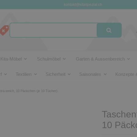
kontakt@kitaspezial.ch
Kita-Möbel
Schulmöbel
Garten & Aussenbereich
f
Textilien
Sicherheit
Saisonales
Konzepte 
xtra weich, 10 Päckchen (je 10 Tücher)
Taschent
10 Päckc