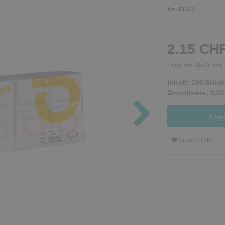
Art.-ID
662
2.15 CH
* zzgl. ges. MwSt. zzgl
Inhalt:
100
Stück
Grundpreis:
0.02
Log
Wunschliste