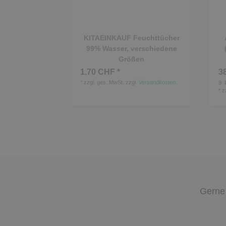
KITAEINKAUF Feuchttücher
99% Wasser, verschiedene
Größen
1.70 CHF *
3
*
zzgl. ges. MwSt.
zzgl.
Versandkosten
9
R
*
z
Gerne 