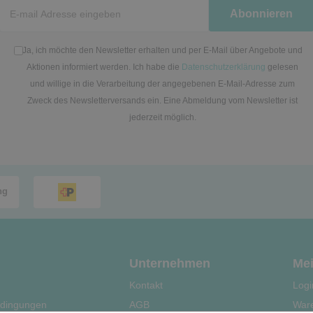
Newsletter
Abonnieren
Honig
Ja, ich möchte den Newsletter erhalten und per E-Mail über Angebote und
Aktionen informiert werden. Ich habe die
Datenschutzerklärung
gelesen
und willige in die Verarbeitung der angegebenen E-Mail-Adresse zum
Zweck des Newsletterversands ein. Eine Abmeldung vom Newsletter ist
jederzeit möglich.
Unternehmen
Mei
Kontakt
Logi
dingungen
AGB
War