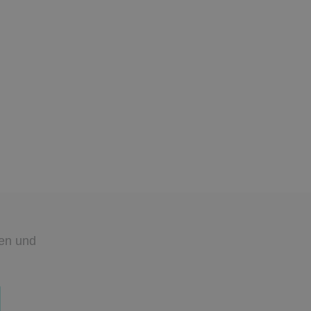
den
und