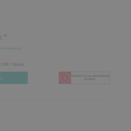
*
F
.
Versandkosten
 CHF / Stück
Verkauf nur an gewerbliche
in
Kunden.