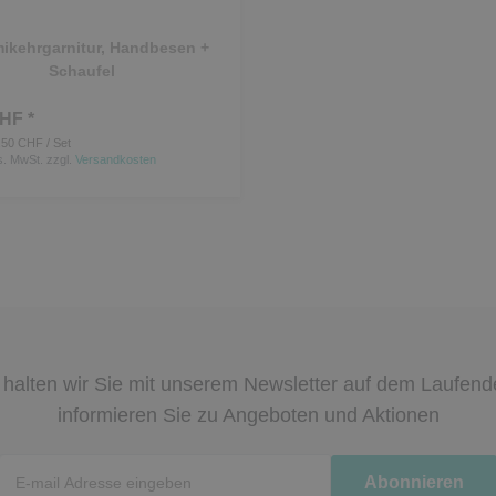
kehrgarnitur, Handbesen +
Schaufel
HF *
.50 CHF / Set
s. MwSt.
zzgl.
Versandkosten
halten wir Sie mit unserem Newsletter auf dem Laufen
informieren Sie zu Angeboten und Aktionen
Newsletter
Abonnieren
Honig