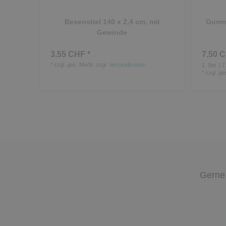
Besenstiel 140 x 2,4 cm, mit
Gummi
Gewinde
3.55 CHF *
7.50 C
*
zzgl. ges. MwSt.
zzgl.
Versandkosten
1
Set
| 7
*
zzgl. ge
Gerne 