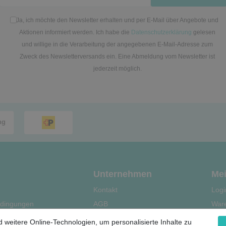
Ja, ich möchte den Newsletter erhalten und per E-Mail über Angebote und
Aktionen informiert werden. Ich habe die
Datenschutzerklärung
gelesen
und willige in die Verarbeitung der angegebenen E-Mail-Adresse zum
Zweck des Newsletterversands ein. Eine Abmeldung vom Newsletter ist
jederzeit möglich.
Unternehmen
Mei
Kontakt
Logi
dingungen
AGB
War
Datenschutz
Kas
 weitere Online-Technologien, um personalisierte Inhalte zu