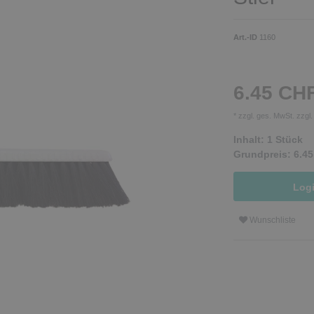
Art.-ID
1160
6.45 CH
* zzgl. ges. MwSt. zzgl
Inhalt:
1
Stück
Grundpreis:
6.45
Log
Wunschliste