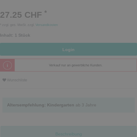
*
27.25 CHF
* zzgl. ges. MwSt. zzgl.
Versandkosten
Inhalt:
1
Stück
Login
Verkauf nur an gewerbliche Kunden.
Wunschliste
Altersempfehlung: Kindergarten
ab 3 Jahre
Beschreibung