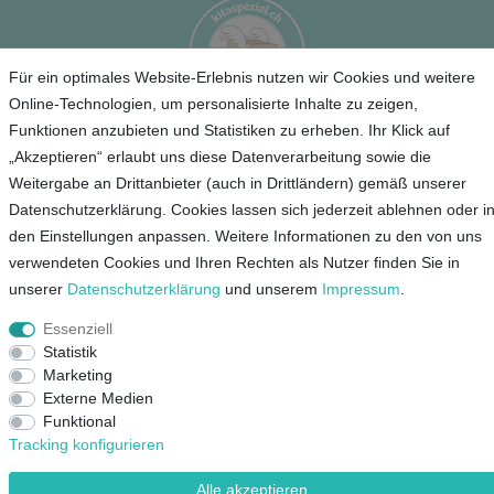
Für ein optimales Website-Erlebnis nutzen wir Cookies und weitere
Online-Technologien, um personalisierte Inhalte zu zeigen,
Funktionen anzubieten und Statistiken zu erheben. Ihr Klick auf
Service
„Akzeptieren“ erlaubt uns diese Datenverarbeitung sowie die
Weitergabe an Drittanbieter (auch in Drittländern) gemäß unserer
Unternehmen
Datenschutzerklärung. Cookies lassen sich jederzeit ablehnen oder i
den Einstellungen anpassen. Weitere Informationen zu den von uns
verwendeten Cookies und Ihren Rechten als Nutzer finden Sie in
Kontakt
unserer
Daten­schutz­erklärung
und unserem
Impressum
.
AGB
Datenschutz
Essenziell
Statistik
Impressum
Marketing
Externe Medien
Mein Konto
Funktional
Tracking konfigurieren
Alle akzeptieren
© Copyright 2026 Lieblingsshop GmbH | Alle Rechte vorbehalten.