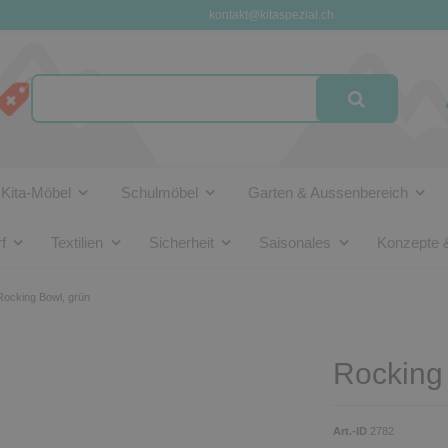
kontakt@kitaspezial.ch
Kita-Möbel
Schulmöbel
Garten & Aussenbereich
f
Textilien
Sicherheit
Saisonales
Konzepte 
Rocking Bowl, grün
Rocking
Art.-ID
2782