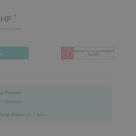
*
CHF
.
Versandkosten
Verkauf nur an gewerbliche
in
Kunden.
um Produkt
-15 Werktage
lung: Krippe
ab 2 Jahre