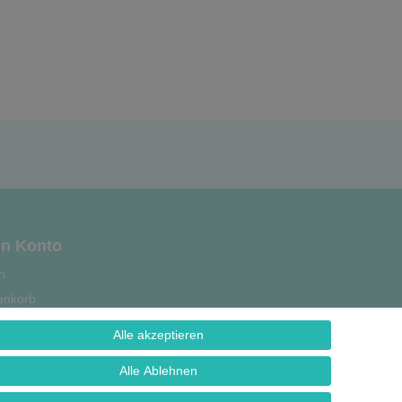
n Konto
n
enkorb
se
Alle akzeptieren
strierung
Alle Ablehnen