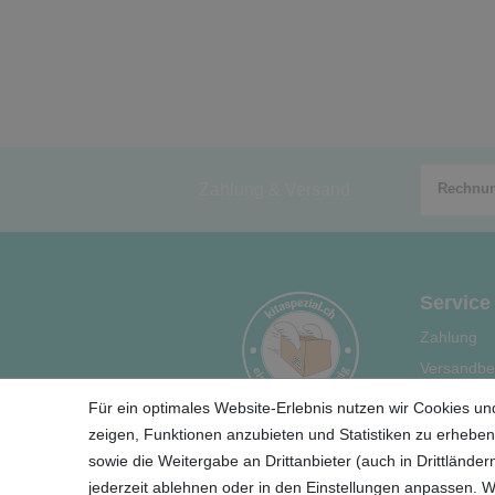
Zahlung & Versand
Service
Zahlung
Versandbe
Hilfe
Für ein optimales Website-Erlebnis nutzen wir Cookies und
Ihre Vortei
zeigen, Funktionen anzubieten und Statistiken zu erheben.
sowie die Weitergabe an Drittanbieter (auch in Drittländ
jederzeit ablehnen oder in den Einstellungen anpassen. 