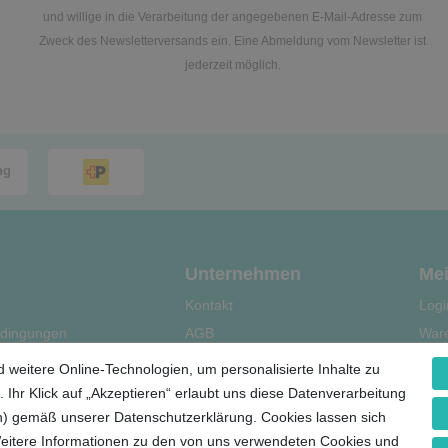
und willige in die Verarbeitung der angegebenen E-Mail-Adresse zum
Zweck des Newsletterversands ein. Eine Abmeldung vom Newsletter ist
jederzeit möglich.
Unternehmen
Mei
Kontakt
Logi
dingungen
AGB
War
Datenschutz
Kas
 weitere Online-Technologien, um personalisierte Inhalte zu
le
Impressum
Regi
 Ihr Klick auf „Akzeptieren“ erlaubt uns diese Datenverarbeitung
ern) gemäß unserer Datenschutzerklärung. Cookies lassen sich
Weitere Informationen zu den von uns verwendeten Cookies und