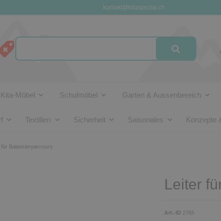
kontakt@kitaspezial.ch
Kita-Möbel
Schulmöbel
Garten & Aussenbereich
f
Textilien
Sicherheit
Saisonales
Konzepte 
r für Balancierparcours
Leiter f
Art.-ID
2765