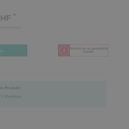
*
CHF
.
Versandkosten
Verkauf nur an gewerbliche
in
Kunden.
um Produkt
-15 Werktage