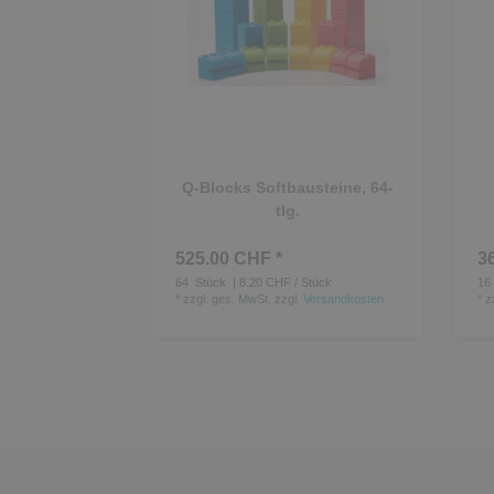
Q-Blocks Softbausteine, 64-
tlg.
525.00 CHF *
3
64
Stück
| 8.20 CHF / Stück
16
*
zzgl. ges. MwSt.
zzgl.
Versandkosten
*
z