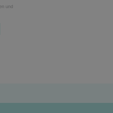
den
und