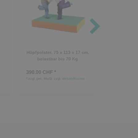
Hüpfpolster, 75 x 113 x 17 cm,
Schaumst
belastbar bis 70 Kg
Balancie
390.00 CHF *
875.00 CHF
*
zzgl. ges. MwSt.
zzgl.
Versandkosten
5
Stück
| 175.00
*
zzgl. ges. MwSt.