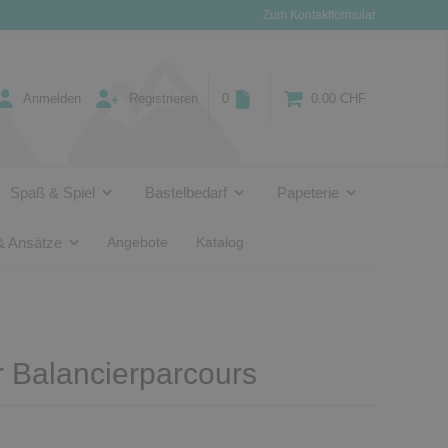
Zum Kontaktformular
Anmelden
Registrieren
0
0.00 CHF
Spaß & Spiel
Bastelbedarf
Papeterie
& Ansätze
Angebote
Katalog
ür Balancierparcours