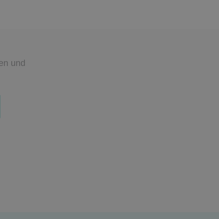
den
und