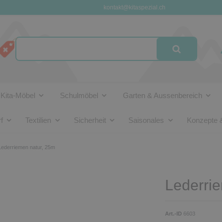
kontakt@kitaspezial.ch
Kita-Möbel
Schulmöbel
Garten & Aussenbereich
f
Textilien
Sicherheit
Saisonales
Konzepte 
Lederriemen natur, 25m
Lederri
Art.-ID
6603