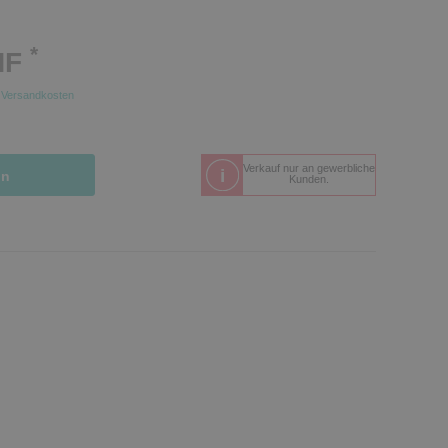
*
HF
.
Versandkosten
Verkauf nur an gewerbliche
in
Kunden.