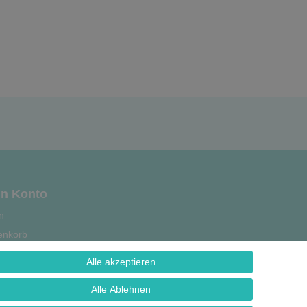
n Konto
n
enkorb
se
Alle akzeptieren
strierung
Alle Ablehnen