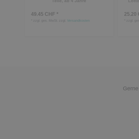
Teile, ab 4 Jahre
Lotto
49.45 CHF *
25.20 
*
zzgl. ges. MwSt.
zzgl.
Versandkosten
*
zzgl. ge
Gerne 