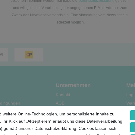
Aktionen informiert werden. Ich habe die
Datenschutzerklärung
gelesen
und willige in die Verarbeitung der angegebenen E-Mail-Adresse zum
Zweck des Newsletterversands ein. Eine Abmeldung vom Newsletter ist
jederzeit möglich.
Unternehmen
Mei
Kontakt
Logi
dingungen
AGB
War
Datenschutz
Kas
 weitere Online-Technologien, um personalisierte Inhalte zu
le
Impressum
Regi
 Ihr Klick auf „Akzeptieren“ erlaubt uns diese Datenverarbeitung
ern) gemäß unserer Datenschutzerklärung. Cookies lassen sich