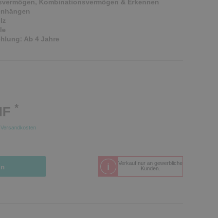
vermögen, Kombinationsvermögen & Erkennen
enhängen
lz
le
hlung: Ab 4 Jahre
*
HF
.
Versandkosten
Verkauf nur an gewerbliche
in
Kunden.