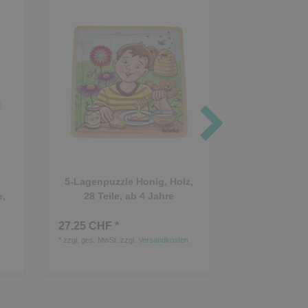
5-Lagenpuzzle Honig, Holz,
GOKI Schich
e,
28 Teile, ab 4 Jahre
Holz, 21 T
27.25 CHF *
10.10 CHF *
*
zzgl. ges. MwSt.
zzgl.
Versandkosten
*
zzgl. ges. MwSt.