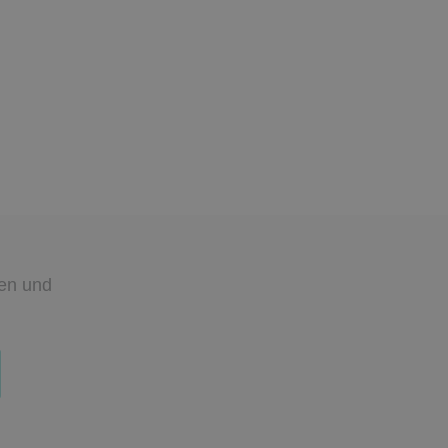
den
und