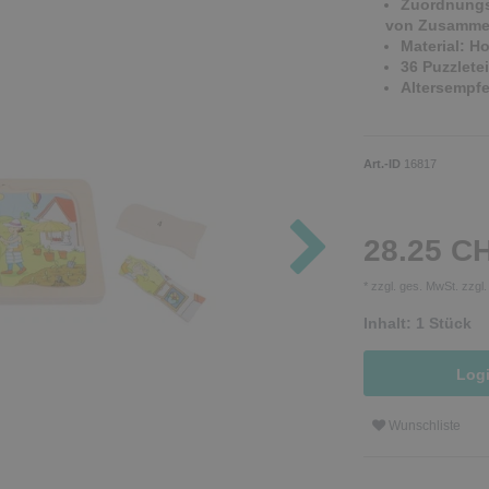
Zuordnungs
von Zusamm
Material: Ho
36 Puzzletei
Altersempfe
Art.-ID
16817
28.25 C
* zzgl. ges. MwSt. zzgl
Inhalt:
1
Stück
Log
Wunschliste