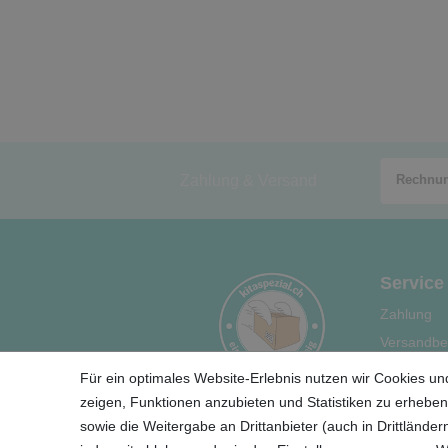
Zahlung & Versand
Service
Zahlung
Versandbe
Hilfe
Für ein optimales Website-Erlebnis nutzen wir Cookies und
Ihre Vortei
zeigen, Funktionen anzubieten und Statistiken zu erheben.
sowie die Weitergabe an Drittanbieter (auch in Drittländ