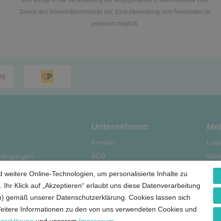
Zweck des Newsletterversands ein. Eine Abmeldung vom Newsletter ist
jederzeit möglich.
Unternehmen
Mei
Kontakt
Logi
dingungen
AGB
War
Datenschutz
Kas
 weitere Online-Technologien, um personalisierte Inhalte zu
le
Impressum
Regi
 Ihr Klick auf „Akzeptieren“ erlaubt uns diese Datenverarbeitung
ern) gemäß unserer Datenschutzerklärung. Cookies lassen sich
Weitere Informationen zu den von uns verwendeten Cookies und