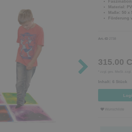
Faszinatio
Material: P
Maße: 50 x 
Förderung 
Art.-ID
2738
315.00 
* zzgl. ges. MwSt. zzgl
Inhalt:
6
Stück
Log
Wunschliste