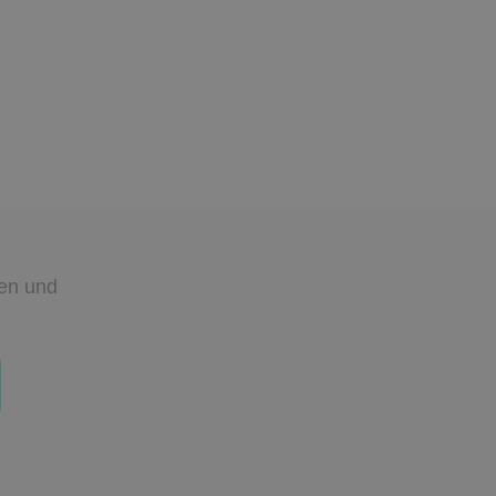
den
und