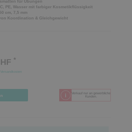
nsmatten für Übungen
VC, PE, Wasser mit farbiger Kosmetikflüssigkeit
50 cm, 7,5 mm
von Koordination & Gleichgewicht
*
CHF
.
Versandkosten
Verkauf nur an gewerbliche
in
Kunden.