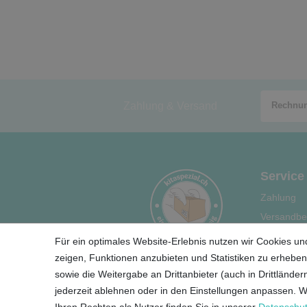
Zahlung & Versand
Service
Zahlung
Versandbe
Hilfe
Für ein optimales Website-Erlebnis nutzen wir Cookies und
Ihre Vortei
zeigen, Funktionen anzubieten und Statistiken zu erheben.
sowie die Weitergabe an Drittanbieter (auch in Drittländ
jederzeit ablehnen oder in den Einstellungen anpassen. 