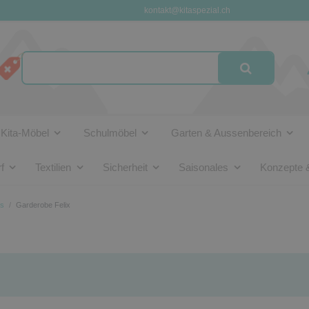
kontakt@kitaspezial.ch
Kita-Möbel
Schulmöbel
Garten & Aussenbereich
f
Textilien
Sicherheit
Saisonales
Konzepte 
ts
Garderobe Felix