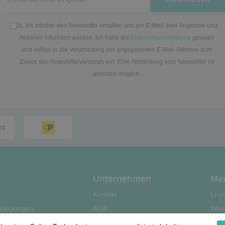
Honig
Ja, ich möchte den Newsletter erhalten und per E-Mail über Angebote und
Aktionen informiert werden. Ich habe die
Datenschutzerklärung
gelesen
und willige in die Verarbeitung der angegebenen E-Mail-Adresse zum
Zweck des Newsletterversands ein. Eine Abmeldung vom Newsletter ist
jederzeit möglich.
Unternehmen
Mei
Kontakt
Logi
dingungen
AGB
War
Datenschutz
Kas