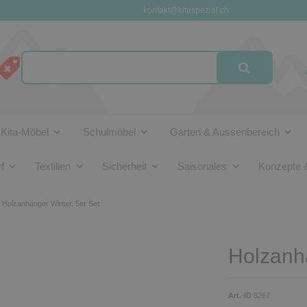
kontakt@kitaspezial.ch
Kita-Möbel
Schulmöbel
Garten & Aussenbereich
f
Textilien
Sicherheit
Saisonales
Konzepte 
Holzanhänger Winter, 5er Set
Holzanhä
Art.-ID
8267