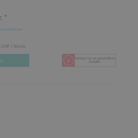
*
F
.
Versandkosten
 CHF / Stück
Verkauf nur an gewerbliche
in
Kunden.