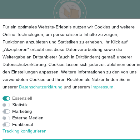
Für ein optimales Website-Erlebnis nutzen wir Cookies und weitere
Online-Technologien, um personalisierte Inhalte zu zeigen,
Service
Funktionen anzubieten und Statistiken zu erheben. Ihr Klick auf
„Akzeptieren“ erlaubt uns diese Datenverarbeitung sowie die
Unternehmen
Weitergabe an Drittanbieter (auch in Drittländern) gemäß unserer
Datenschutzerklärung. Cookies lassen sich jederzeit ablehnen oder i
den Einstellungen anpassen. Weitere Informationen zu den von uns
Kontakt
verwendeten Cookies und Ihren Rechten als Nutzer finden Sie in
AGB
unserer
Daten­schutz­erklärung
und unserem
Impressum
.
Datenschutz
Essenziell
Impressum
Statistik
Marketing
Mein Konto
Externe Medien
Funktional
Tracking konfigurieren
© Copyright 2026 Lieblingsshop GmbH | Alle Rechte vorbehalten.