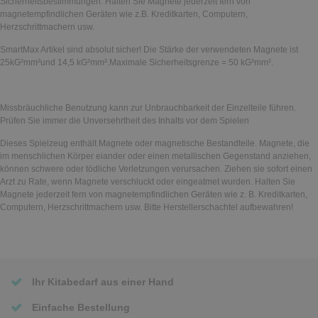
Sicherheitsbestimmungen. Halten Sie Magnete jederzeit fern von
magnetempfindlichen Geräten wie z.B. Kreditkarten, Computern,
Herzschrittmachern usw.
SmartMax Artikel sind absolut sicher! Die Stärke der verwendeten Magnete ist
25kG²mm²und 14,5 kG²mm².Maximale Sicherheitsgrenze = 50 kG²mm².
Missbräuchliche Benutzung kann zur Unbrauchbarkeit der Einzelteile führen.
Prüfen Sie immer die Unversehrtheit des Inhalts vor dem Spielen
Dieses Spielzeug enthält Magnete oder magnetische Bestandteile. Magnete, die
im menschlichen Körper eiander oder einen metallischen Gegenstand anziehen,
können schwere oder tödliche Verletzungen verursachen. Ziehen sie sofort einen
Arzt zu Rate, wenn Magnete verschluckt oder eingeatmet wurden. Halten Sie
Magnete jederzeit fern von magnetempfindlichen Geräten wie z. B. Kreditkarten,
Computern, Herzschrittmachern usw. Bitte Herstellerschachtel aufbewahren!
Ihr Kitabedarf aus einer Hand
Einfache Bestellung