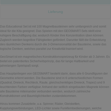
Lieferung
Das Educational Set ist mit 100 Magnetbausteinen sehr umfangreich und somit
ideal für die Kita geeignet. Das Spielen mit den GEOSMART-Sets stellt eine
ruhigere Beschäftigung dar, wodurch Kinder ihre Konzentration üben können.
Zugleich werden kognitive Fähigkeiten gefördert. Darunter fällt die Entwicklung
des räumlichen Denkens durch die 3-Dimensionalität der Bausteine, sowie das
logische Denken, welches parallel zur Kreativität trainiert wird.
GeoSmart ist ein magnetisches Konstruktionsspielzeug für Kinder ab 3 Jahren. Es
bietet ein patentiertes Sicherheitsprinzip, das für lange Haltbarkeit und
jahrelangen Spielspaß sorgt.
Das Hauptanliegen von GEOSMART besteht darin, dass alle 6 Grundfiguren der
Geometrie erlernt werden. Die Bausteine sind in 6 unterschiedlichen Formen
(Quadrat, Dreieck, Rechteck, Raute, gleichschenkliges Dreieck, Trapez) und 9
leuchtenden Farben verfügbar. Anhand der seitlich eingebauten Magnete können
alle Bausteine miteinander verbunden werden, wodurch zahlreiche
Konstruktionen und Baumöglichkeiten zustandekommen.
Hinzu kommen Zusatzteile, u.a. Spinner, Räder, Gleisketten,
Kupplungsverbindungen, LED-Lichter sowie Funkfernbedienungen, welche