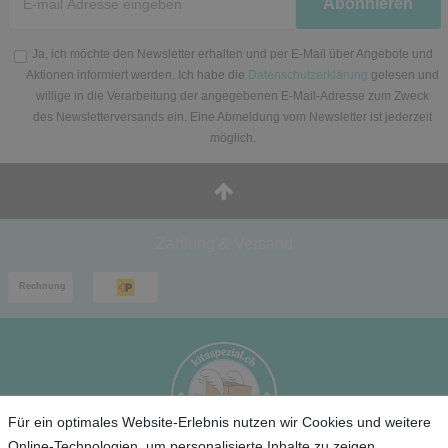
Abonnieren
Honig
Ja, ich möchte den Newsletter erhalten und per E-Mail über Angebote und
Aktionen informiert werden. Ich habe die
Datenschutzerklärung
gelesen und
willige in die Verarbeitung der angegebenen E-Mail-Adresse zum Zweck
des Newsletterversands ein. Eine Abmeldung vom Newsletter ist jederzeit
möglich.
Zahlung & Versand
Für ein optimales Website-Erlebnis nutzen wir Cookies und weitere
Online-Technologien, um personalisierte Inhalte zu zeigen,