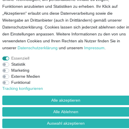
Funktionen anzubieten und Statistiken zu erheben. Ihr Klick auf
Service
„Akzeptieren“ erlaubt uns diese Datenverarbeitung sowie die
Weitergabe an Drittanbieter (auch in Drittländern) gemäß unserer
Unternehmen
Datenschutzerklärung. Cookies lassen sich jederzeit ablehnen oder i
den Einstellungen anpassen. Weitere Informationen zu den von uns
Kontakt
verwendeten Cookies und Ihren Rechten als Nutzer finden Sie in
unserer
Daten­schutz­erklärung
und unserem
Impressum
.
AGB
Datenschutz
Essenziell
Impressum
Statistik
Marketing
Externe Medien
Mein Konto
Funktional
Tracking konfigurieren
© Copyright 2026 Lieblingsshop GmbH | Alle Rechte vorbehalten.
Alle akzeptieren
Alle Ablehnen
Auswahl akzeptieren