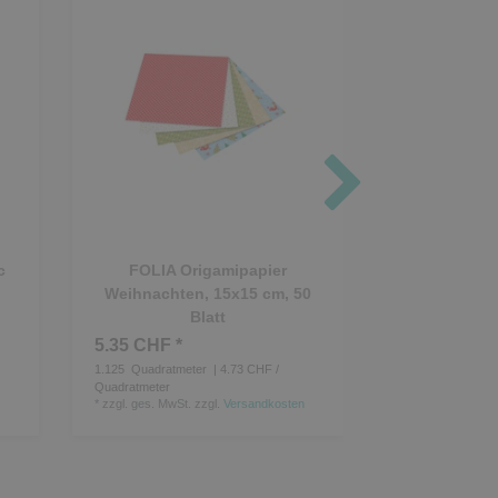
c
FOLIA Origamipapier
FOLIA Orig
Weihnachten, 15x15 cm, 50
Mix, rund, 
Blatt
bunt
5.35 CHF *
12.60 CHF *
1.125
Quadratmeter
| 4.73 CHF /
500
Stück
| 0.03
*
zzgl. ges. MwSt.
Quadratmeter
*
zzgl. ges. MwSt.
zzgl.
Versandkosten