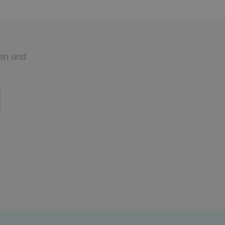
den
und