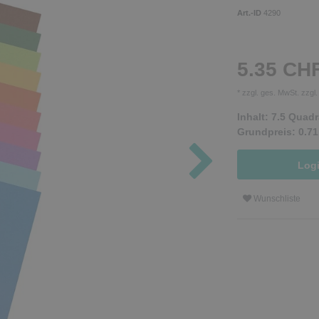
Art.-ID
4290
5.35 CH
* zzgl. ges. MwSt. zzgl
Inhalt:
7.5
Quadr
Grundpreis:
0.71
Log
Wunschliste