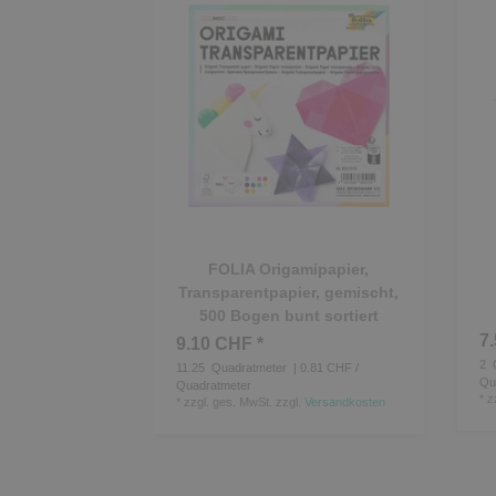
FOLIA Origamipapier,
Transparentpapier, gemischt,
500 Bogen bunt sortiert
7
9.10 CHF *
2
Q
11.25
Quadratmeter
| 0.81 CHF /
Qu
Quadratmeter
*
z
*
zzgl. ges. MwSt.
zzgl.
Versandkosten