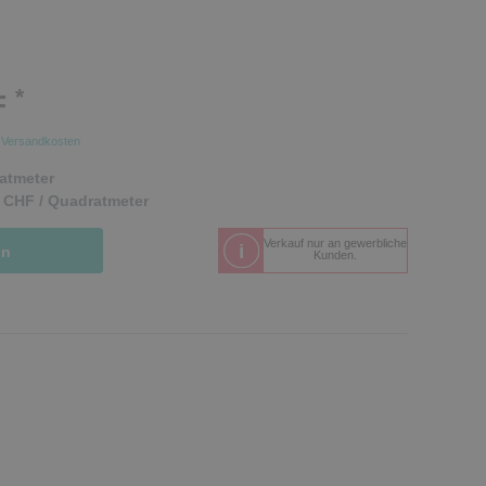
*
F
.
Versandkosten
atmeter
 CHF / Quadratmeter
Verkauf nur an gewerbliche
in
Kunden.